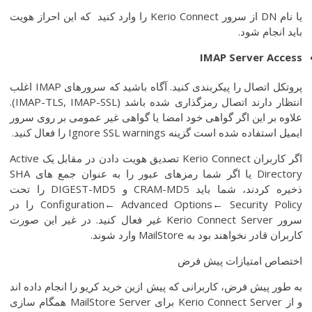
یا نام DN از سرور Kerio Connect را وارد کنید که این احراز هویت
باید انجام شود.
IMAP Server Access
پروتکل اتصال را پیکربندی کنید. آگاه باشید که سرورهای IMAP اغلب
انتظار دارند اتصال رمزگذاری شده باشد (IMAP-TLS, IMAP-SSL).
علاوه بر این اگر گواهی خود امضا یا گواهی غیر عمومی بر روی سرور
ایمیل استفاده شده است گزینه Ignore SSL warnings را فعال کنید.
اگر کاربران Kerio Connect تصدیق هویت دادن در مقابل یک Active
Directory یا اگر شما رمزهای عبور را به عنوان جمع های SHA
ذخیره کردند، شما باید CRAM-MD5 و DIGEST-MD5 را تحت
Configuration← Advanced Options← Security Policy را در
سرور Kerio Connect Server غیر فعال کنید. در غیر این صورت
کاربران قادر نخواهند بود به MailStore وارد شوند.
اختصاص امتیازات پیش فرض
به طور پیش فرض، کاربرانی که پیش ازین خرید کریو را انجام داده اند
و از Kerio Connect Server برای MailStore Server همگام سازی