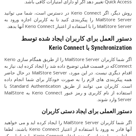
Quick Access تغییر دهد اگر او دارای امتیازات کافی باشد.
روش دیگر، اگر Kerio Connect در دسترس است، شما می توانید
MailStore Server را پیکربندی کنید تا به کاربران اجازه ورود به
MailStore Server را با استفاده از اعتبار Kerio Connect آنها بدهد.
دستور
العمل
برای
کاربران
ایجاد
شده
توسط
Synchronization
با
Kerio Connect
اگر شما کاربران MailStore Server را از طریق همگام سازی Kerio
Connectکه در قسمت قبلی توضیح داده شد را ایجاد کرده اید، نیاز به
اقدام دیگری نیست. در این مورد، MailStore Server در حال حاضر
همه پیکربندی های لازم را به صورت خودکار برای شما انجام داده
است. کاربران می توانند از طریق Standard Authentication با
استفاده از نام کاربری و رمز عبور Kerio Connect به MailStore
Server وارد شوند.
دستور العملی برای ایجاد دستی کاربران
اگر شما کاربران MailStore Server را ایجاد کرده اید و می خواهید
آنها قادر به ورود با استفاده از اعتبار Kerio Connect باشند، لطفا
مراحل زیر را بعد از پیکربندی ادغام Kerio Connect را همانطور که