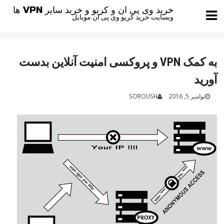
Ski
خرید وی پی ان و کریو و خرید سایر VPN ها
t
وبسایت خرید کریو وی پی ان موبایل
conten
به کمک VPN و پروکسی امنیت آنلاین بدست
آورید
نوامبر 5, 2016
SOROUSH