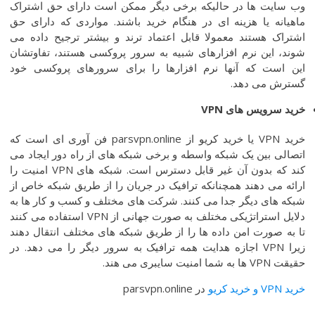
وب سایت ها در حالیکه برخی دیگر ممکن است دارای حق اشتراک
ماهیانه یا هزینه ای در هنگام خرید باشند. مواردی که دارای حق
اشتراک هستند معمولا قابل اعتماد ترند و بیشتر ترجیح داده می
شوند، این نرم افزارهای شبیه به سرور پروکسی هستند، تفاوتشان
این است که آنها نرم افزارها را برای سرورهای پروکسی خود
گسترش می دهد.
خرید سرویس
های
VPN
خرید VPN یا خرید کریو از parsvpn.online فن آوری ای است که
اتصالی بین یک شبکه واسطه و برخی شبکه های از راه دور ایجاد می
کند که بدون آن غیر قابل دسترس است. شبکه های VPN امنیت را
ارائه می دهند همچنانکه ترافیک در جریان را از طریق شبکه خاص از
شبکه های دیگر جدا می کنند. شرکت های مختلف و کسب و کار ها به
دلایل استراتژیکی مختلف به صورت جهانی از VPN استفاده می کنند
تا به صورت امن داده ها را از طریق شبکه های مختلف انتقال دهند
زیرا VPN اجازه هدایت همه ترافیک به سرور دیگر را می دهد. در
حقیقت VPN ها به شما امنیت سایبری می هند.
خرید VPN و خرید کریو
در parsvpn.online