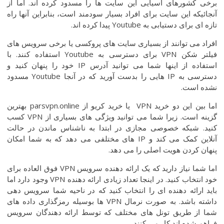
برخی کشورهای آسیایی این سایت ها را مسدود کرده اند. اما از
آنجائیکه این سایت برای افراد بسیار سودمند است، بنابراین آنها راه
تازه ای برای دستیابی به Youtube پیدا کرده اند.
افراد می توانند از بسیاری سایت های پروکسی یا برخی سرویس های
فیلتر شکن VPN برای دسترسی به Youtube استفاده کنند. با
استفاده از اینها شما می توانید آدرس IP خود را پنهان کنید و
دسترسی به IP هایی را بدست آورید که در آنجا Youtube مسدود
نشده است.
اما بین این دو خرید VPN یا خرید کریو از parsvpn.online بهترین
گزینه است. زیرا شما می توانید ویژگی های بسیاری از VPN کسب
کنید. شبکه خصوصی مجازی در ابتدا به ناشناس ماندن در حالت
آنلاین کمک می کند و IP های مختلفی می دهد که به شما امکان
پنهان کردن هویت اصلی را می دهد.
اما شما نیاز دارید که یک ارائه دهنده سرویس VPN فوق العاده برای
خود انتخاب کنید. در اینجا تعداد زیادی ارائه دهنده VPN وجود دارد اما
باید ارائه دهنده ای را انتخاب کنید که در ناحیه شما سرویس دهی
داشته باشد. به صورت نرمال VPN ها بوسیله رمزگذاری داده های
شما از طریق تونل های مختلف که توسط ارائه دهندگان سرویس
فراهم شده اند کار می کنند.