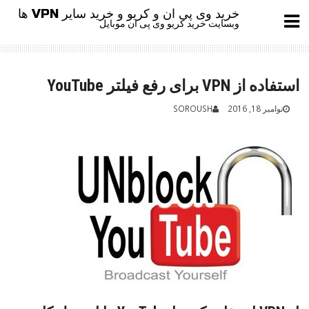
Ski
خرید وی پی ان و کریو و خرید سایر VPN ها
t
وبسایت خرید کریو وی پی ان موبایل
conten
استفاده از VPN برای رفع فیلتر YouTube
نوامبر 18, 2016
SOROUSH